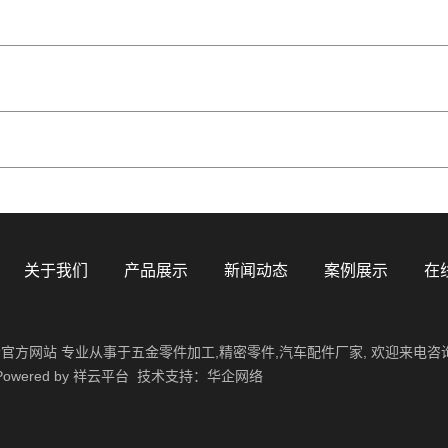
关于我们
产品展示
新闻动态
案例展示
在
亿球友会官方网站 专业从事于
五金零件加工
,
精密零件
,
汽车配件厂家
, 欢迎来电咨
owered by
祥云平台
技术支持：
华企网络