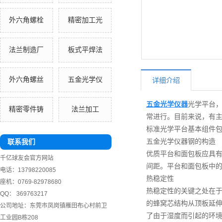
外六角螺栓
精密加工光
法兰制造厂
板式平焊法
外六角螺丝
五金光学仪
详细介绍
五金光学仪器
光学平台
精密零件铸
法兰加工
常进行。目前来说，有
标准光学平台基本组件包
五金光学仪器钢的构造
联系我们
优质平台和面包板应具有
千亿球友会官方网站
间距。平台和面包板中
电话：13798220085
热稳定性
座机：0769-82978680
热稳定性的关键之处在
QQ： 369763217
的蜂窝芯结构从顶板延
公司地址：东莞市凤岗镇雁田布心村前卫
了由于湿度而引起的环
工业园B栋208