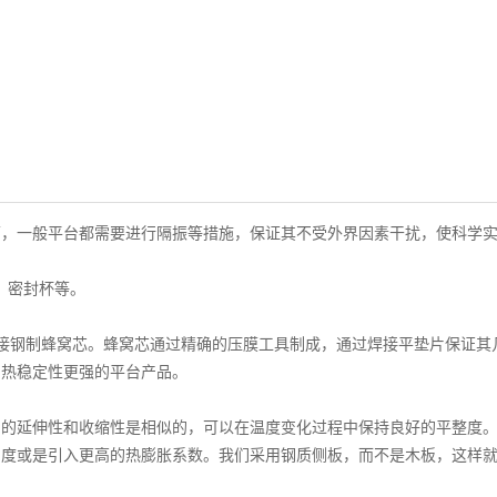
面，一般平台都需要进行隔振等措施，保证其不受外界因素干扰，使科学
、密封杯等。
焊接钢制蜂窝芯。蜂窝芯通过精确的压膜工具制成，通过焊接平垫片保证其
、热稳定性更强的平台产品。
中的延伸性和收缩性是相似的，可以在温度变化过程中保持良好的平整度
刚度或是引入更高的热膨胀系数。我们采用钢质侧板，而不是木板，这样