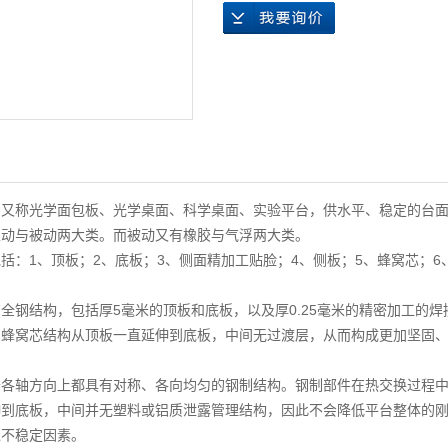
，又称光学面包板、光学桌面、科学桌面、实验平台，供水平、稳定的台
主动与被动两大类。而被动又有橡胶与气浮两大类。
括：1、顶板；2、底板；3、侧面精加工贴脸；4、侧板；5、蜂窝芯；6
全钢结构，包括厚5毫米的顶板和底板，以及厚0.25毫米的精密加工的
的蜂窝芯结构从顶板一直延伸到底板，中间无过渡层，从而构成更加坚固
于各轴方向上都具有对称、各向均匀的钢制结构。钢制部件在热交换过程
伸到底板，中间并无塑料或铝质泄露管理结构，因此不会降低平台整体的
境不稳定因素。